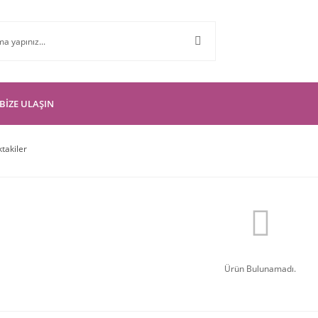
BİZE ULAŞIN
ktakiler
Ürün Bulunamadı.