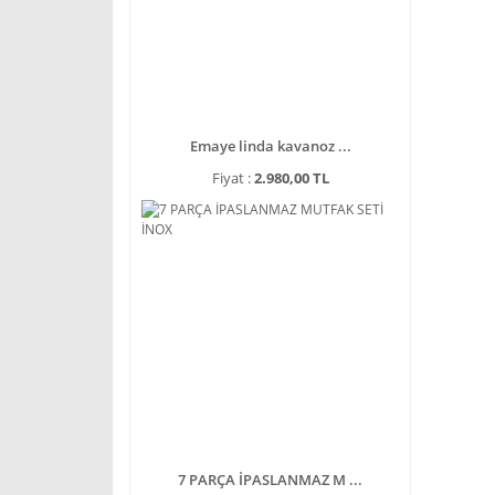
Emaye linda kavanoz ...
Fiyat :
2.980,00 TL
7 PARÇA İPASLANMAZ M ...