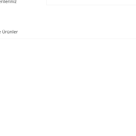
rileriniz
e Ürünler