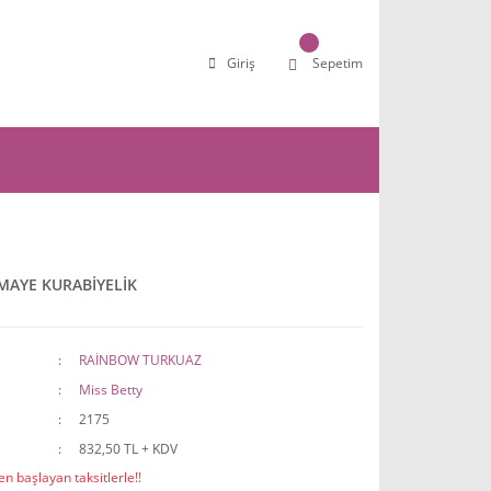
Giriş
Sepetim
EMAYE KURABİYELİK
RAİNBOW TURKUAZ
Miss Betty
2175
832,50 TL + KDV
n başlayan taksitlerle!!