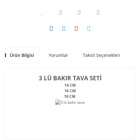
Ürün Bilgisi
Yorumlar
Taksit Seçenekleri
Ön
3 LÜ BAKIR TAVA SETİ
14 CM
16 CM
18 CM