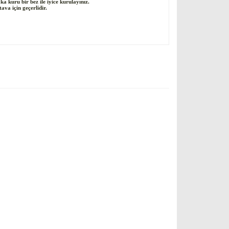
a kuru bir bez ile iyice kurulayınız.
tava için geçerlidir.