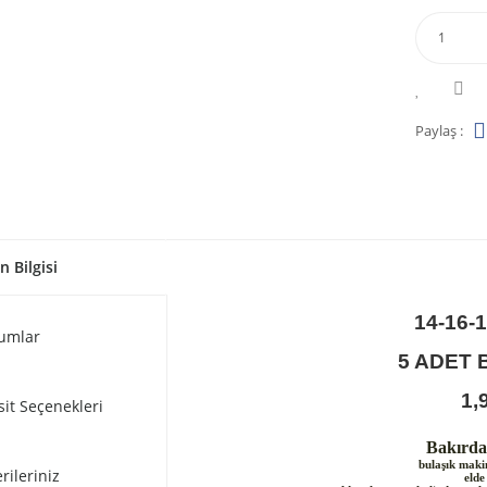
Paylaş :
n Bilgisi
14-16-
umlar
5 ADET 
1,
sit Seçenekleri
Bakırdan
bulaşık maki
rileriniz
elde