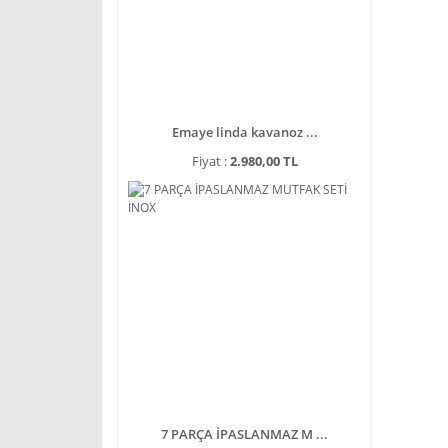
Emaye linda kavanoz ...
Fiyat :
2.980,00 TL
7 PARÇA İPASLANMAZ M ...