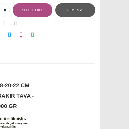
SEPETE EKLE
HEMEN AL
18-20-22 CM
BAKIR TAVA -
900 GR
 üretilmiştir.
nesinde yıkamayınız.
 yıkanabilir.