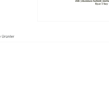
elde yıkanması halinde mutlak
fiyat 5 boy 
e Ürünler