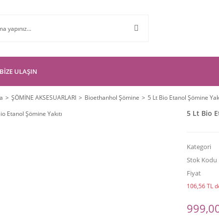
BİZE ULAŞIN
a
ŞÖMİNE AKSESUARLARI
Bioethanhol Şömine
5 Lt Bio Etanol Şömine Yak
5 Lt Bio 
Kategori
Stok Kodu
Fiyat
106,56 TL de
999,00