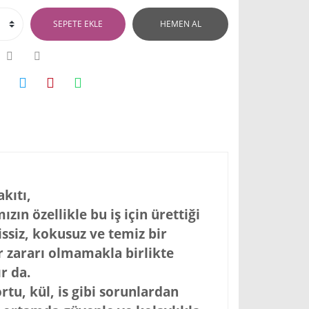
SEPETE EKLE
HEMEN AL
kıtı,
zın özellikle bu iş için ürettiği
ssiz, kokusuz ve temiz bir
ir zararı olmamakla birlikte
r da.
tu, kül, is gibi sorunlardan