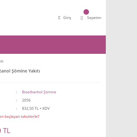
Giriş
Sepetim
ıtı
Etanol Şömine Yakıtı
Bioethanhol Şömine
2056
832,50 TL + KDV
n başlayan taksitlerle!!
 TL