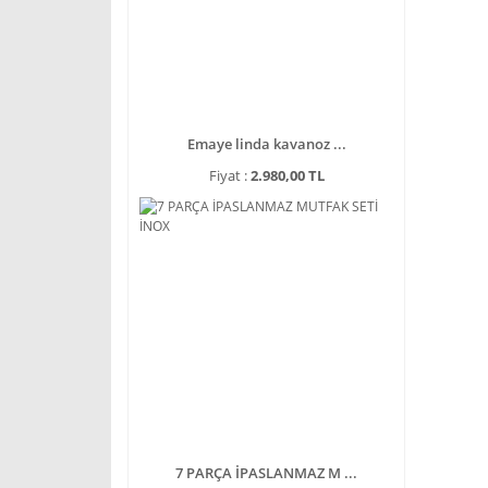
Emaye linda kavanoz ...
Fiyat :
2.980,00 TL
7 PARÇA İPASLANMAZ M ...