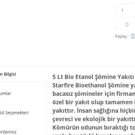
Paylaş :
n Bilgisi
5 Lt Bio Etanol Şömine Yakıtı
Starfire Bioethanol Şömine ya
bacasız şömineler için firmamı
umlar
özel bir yakıt olup tamamen i
yakıttır. İnsan sağlığına hiçb
sit Seçenekleri
çevreci ve ekolojik bir yakıttı
Kömürün odunun bıraktığı tor
rileriniz