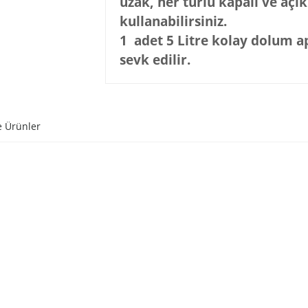
uzak, her türlü kapalı ve açı
kullanabilirsiniz.
1 adet 5 Litre kolay dolum ap
sevk edilir.
e Ürünler