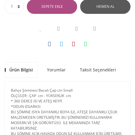
SEPETE EKLE
HEMEN AL
Ürün Bilgisi
Yorumlar
Taksit Seçenekleri
Ön
Bahçe Şöminesi Bacalı Çap cm Small
ÖLÇÜLER : ÇAP cm - YÜKSEKLİK cm
* 360 DERCE ISI VE ATEŞ KEYFİ
*ODUN IZGARASI
BU ŞÖMİNE ISIYA DAYANIKLI BOYA İLE, ATEŞE DAYANIKLI ÇELİK
MALZEMEDEN ÜRETİLMİŞTİR. BU ŞÖMİNEMİZİ KULLANARAK
MODERN VE ŞIK GÖRÜNTÜSÜ İLE MEKANINIZA TARZ
KATABİLİRSİNİZ.
BU ŞÖMİNE AÇIK HAVADA ODUN İLE KULLANMAK İÇİN ÜRETİLMİŞ