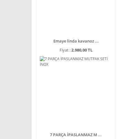
Emaye linda kavanoz ...
Fiyat :
2.980,00 TL
7 PARÇA İPASLANMAZ M ...