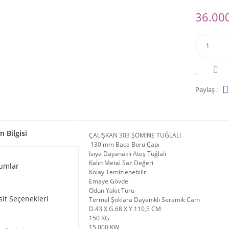
36.000
Paylaş :
n Bilgisi
ÇALIŞKAN 303 ŞÖMİNE TUĞLALI
130 mm Baca Boru Çapı
Isıya Dayanaklı Ateş Tuğlalı
Kalın Metal Sac Değeri
umlar
Kolay Temizlenebilir
Emaye Gövde
Odun Yakıt Türü
sit Seçenekleri
Termal Şoklara Dayanıklı Seramik Cam
D.43 X G.68 X Y.110,5 CM
150 KG
15.000 KW