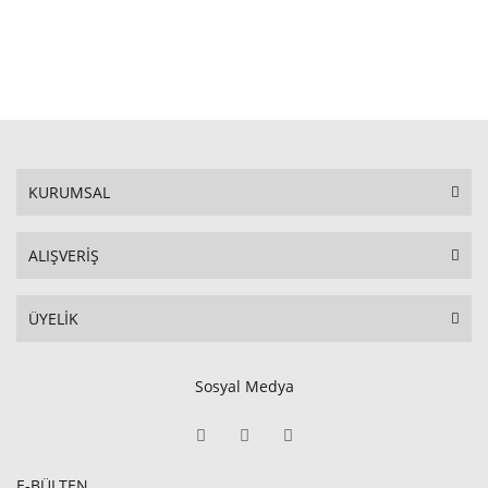
STOKTA YOK
KURUMSAL
ALIŞVERİŞ
ÜYELİK
Sosyal Medya
E-BÜLTEN