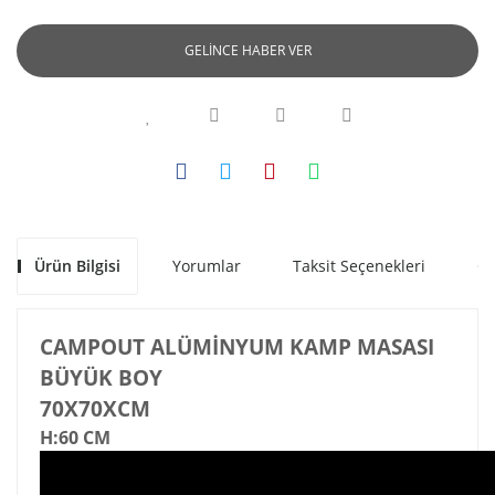
GELİNCE HABER VER
Ürün Bilgisi
Yorumlar
Taksit Seçenekleri
Ön
CAMPOUT ALÜMİNYUM KAMP MASASI
BÜYÜK BOY
70X70XCM
H:60 CM