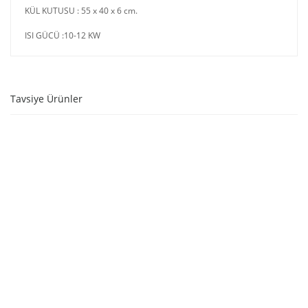
KÜL KUTUSU : 55 x 40 x 6 cm.
ISI GÜCÜ :10-12 KW
Tavsiye Ürünler