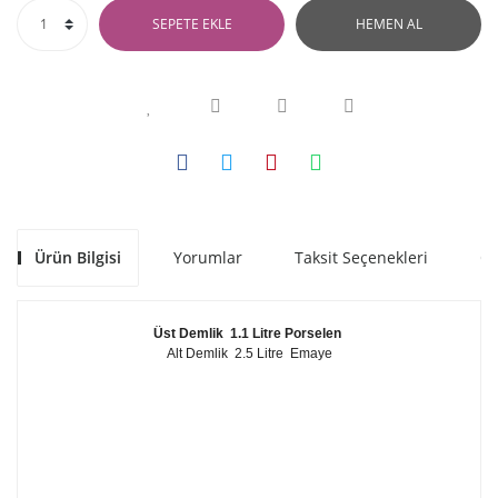
SEPETE EKLE
HEMEN AL
Ürün Bilgisi
Yorumlar
Taksit Seçenekleri
Ön
Üst Demlik 1.1 Litre Porselen
Alt Demlik 2.5 Litre Emaye