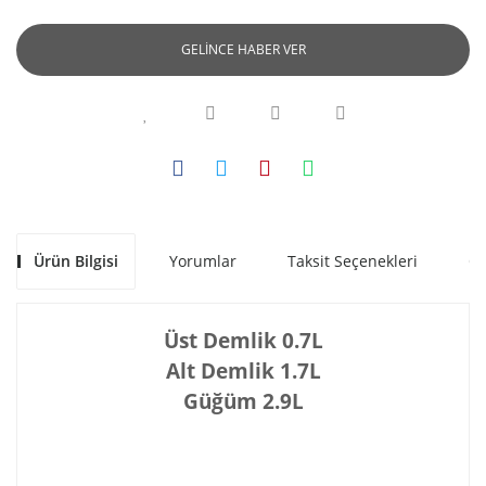
GELİNCE HABER VER
Ürün Bilgisi
Yorumlar
Taksit Seçenekleri
Ön
Üst Demlik 0.7L
Alt Demlik 1.7L
Güğüm 2.9L