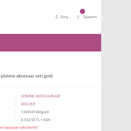
Giriş
Sepetim
şömine aksesuar seti gold
ŞÖMİNE AKSESUARLARI
KOCHER
1343hd1340gold
8.332,50 TL + KDV
n başlayan taksitlerle!!