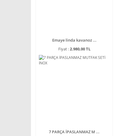
Emaye linda kavanoz ...
Fiyat :
2.980,00 TL
7 PARÇA İPASLANMAZ M ...