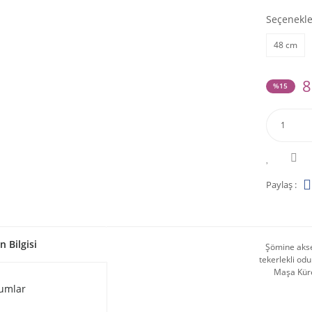
Seçenekle
48 cm
8
%15
Paylaş :
n Bilgisi
Şömine akse
tekerlekli od
Maşa Küre
umlar