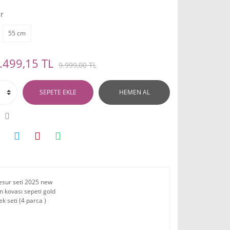
r
55 cm
.499,15 TL
9.999,00 TL
SEPETE EKLE
HEMEN AL
sur seti 2025 new
un kovası sepeti gold
k seti (4 parca )