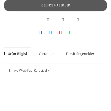
GELİNCE HABER VER
Ürün Bilgisi
Yorumlar
Taksit Seçenekleri
Ön
Emaye Wrap Katlı Kurabiyelik