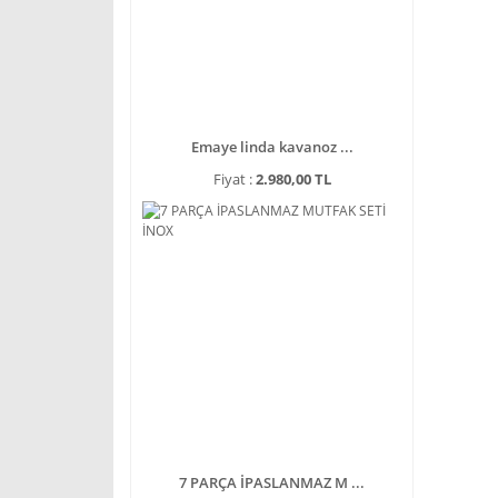
Emaye linda kavanoz ...
Fiyat :
2.980,00 TL
7 PARÇA İPASLANMAZ M ...