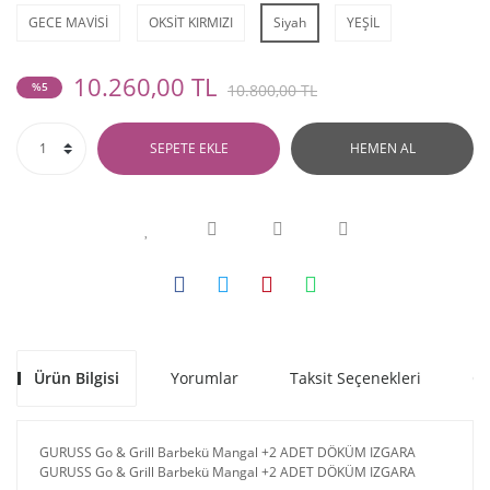
GECE MAVİSİ
OKSİT KIRMIZI
Siyah
YEŞİL
10.260,00 TL
%5
10.800,00 TL
SEPETE EKLE
HEMEN AL
Ürün Bilgisi
Yorumlar
Taksit Seçenekleri
Ön
GURUSS Go & Grill Barbekü Mangal +2 ADET DÖKÜM IZGARA
GURUSS Go & Grill Barbekü Mangal +2 ADET DÖKÜM IZGARA