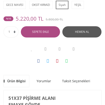
GECE MAVİSİ
OKSİT KIRMIZI
Siyah
YEŞİL
5.220,00 TL
%10
5.800,00 TL
SEPETE EKLE
HEMEN AL
Ürün Bilgisi
Yorumlar
Taksit Seçenekleri
Ön
51X37 PİŞİRME ALANI
EMAYE GÖVDE