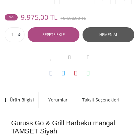
9.975,00 TL
%5
10.500,00 TL
SEPETE EKLE
HEMEN AL
Ürün Bilgisi
Yorumlar
Taksit Seçenekleri
Ön
Guruss Go & Grill Barbekü mangal
TAMSET Siyah