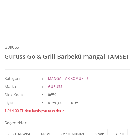
GURUSS
Guruss Go & Grill Barbekü mangal TAMSET
Kategori
MANGALLAR KÖMÜRLÜ
Marka
GURUSS
Stok Kodu
0659
Fiyat
8.750,00 TL + KDV
1.064,00 TL den başlayan taksitlerle!!
Seçenekler
GECE MAVİSİ
MAVİ
OKSİT KIRMIZI
Siyah
YEŞİL