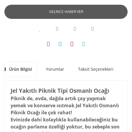
GELİNCE HABER VER
Ürün Bilgisi
Yorumlar
Taksit Seçenekleri
Ön
Jel Yakıtlı Piknik Tipi Osmanlı Ocağı
Piknik de, avda, dağda artık çay yapmak
yemek ve konserve ısıtmak Jel Yakıtlı Osmanlı
Piknik Ocağı ile çok rahat!
Evinizde dahi kolaylıkla kullanabileceğiniz bu
ocağın parlama özelliği yoktur, bu sebeple son