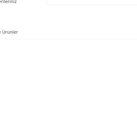
rileriniz
e Ürünler