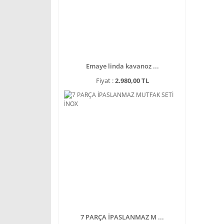
Emaye linda kavanoz ...
Fiyat :
2.980,00 TL
7 PARÇA İPASLANMAZ M ...