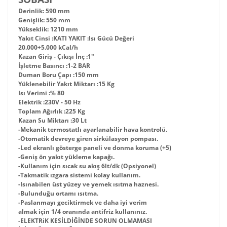
Derinlik: 590 mm
Genişlik: 550 mm
Yükseklik: 1210 mm
Yakıt Cinsi :
KATI YAKIT :
Isı Gücü Değeri
20.000+5.000 kCal/h
Kazan Giriş - Çıkışı İnç :
1"
İşletme Basıncı :
1-2 BAR
Duman Boru Çapı :
150 mm
Yüklenebilir Yakıt Miktarı :
15 Kg
Isı Verimi :
% 80
Elektrik :
230V - 50 Hz
Toplam Ağırlık :
225 Kg
Kazan Su Miktarı :
30 Lt
-Mekanik termostatlı ayarlanabilir hava kontrolü.
-Otomatik devreye giren sirkülasyon pompası.
-Led ekranlı gösterge paneli ve donma koruma (+5)
-Geniş ön yakıt yükleme kapağı.
-Kullanım için sıcak su akış 6lt/dk (Opsiyonel)
-Takmatik ızgara sistemi kolay kullanım.
-Isınabilen üst yüzey ve yemek ısıtma haznesi.
-Bulunduğu ortamı ısıtma.
-Paslanmayı geciktirmek ve daha iyi verim
almak için 1/4 oranında antifriz kullanınız.
-ELEKTRiK KESİLDİĞİNDE SORUN OLMAMASI