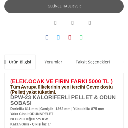
GELİNCE HABER VER
Ürün Bilgisi
Yorumlar
Taksit Seçenekleri
Ön
(
ELEK.OCAK VE FIRIN FARKI 5000 TL )
Tüm Avrupa ülkelerinin yeni tercihi Çevre dostu
(Pellet) yakıt tüketimi.
DPW-23 KALORİFERLİ PELLET & ODUN
SOBASI
Derinlik: 611 mm | Genişlik: 1362 mm | Yükseklik: 875 mm
Yakıt Cinsi :ODUN&PELET
Isı Gücü Değeri :25 KW
Kazan Giriş - Çıkışı İnç 1"