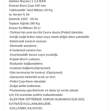
İşletme Basıncı 1-1,5 BAR
Duman Boru Çapı 100 mm
Yüklenebilir Yakıt Miktarı 20 Kg
Isı Verimi % 94
Elektrik 230V - 50 Hz
Toplam Ağırlık 290 Kg
Kazan Su Miktarı 35 Lt
-Türkiye‘nin yeni tercihi Çevre dostu (Pellet) tüketimi.
-İsteğe bağlı briket odun veya ebatlı doğal odun yakılabilir.
-Elektronik kontrol sistemi.
-Otomatik ateşleme .
-6 kademeli yanma hızı.
-Ayarlanabilir kazan suyu sıcaklığı.
-Kapalı devre çalışma.
-Radyatör bağlanabilme.
-Uzaktan bağlantı.(Opsiyonel)
-Oda termostat ile kontrol. (Opsiyonel)
-Opsiyonel elektrikli ocak ve fırın.
-Pellet Çapı 6mm olmalıdır.
-Doğal pellet kullanınız.
-Paslanmayı geciktirmek ve daha iyi verim almak
için 1/4 oranında antifriz kullanılmalıdır.
-ELEKTRiK GİTTİĞİNDE SORUN OLMAMASI iÇiN GÜÇ
KAYNAĞI KULLANILMALIDIR.
KULLANMA KILAVUZU