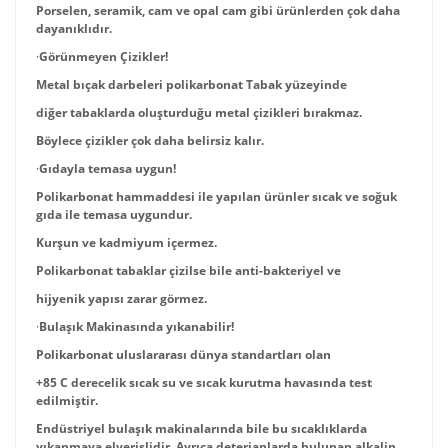
Porselen, seramik, cam ve opal cam gibi ürünlerden çok daha
dayanıklıdır.
·
Görünmeyen Çizikler!
Metal bıçak darbeleri polikarbonat Tabak yüzeyinde
diğer tabaklarda oluşturduğu metal çizikleri bırakmaz.
Böylece çizikler çok daha belirsiz kalır.
·
Gıdayla temasa uygun!
Polikarbonat hammaddesi ile yapılan ürünler sıcak ve soğuk
gıda ile temasa uygundur.
Kurşun ve kadmiyum içermez.
Polikarbonat tabaklar çizilse bile anti-bakteriyel ve
hijyenik yapısı zarar görmez.
·
Bulaşık Makinasında yıkanabilir!
Polikarbonat uluslararası dünya standartları olan
+85 C derecelik sıcak su ve sıcak kurutma havasında test
edilmiştir.
Endüstriyel bulaşık makinalarında bile bu sıcaklıklarda
yıkanmaya elverişlidir. Ayrıca deterjanlarda bulunan alkalin