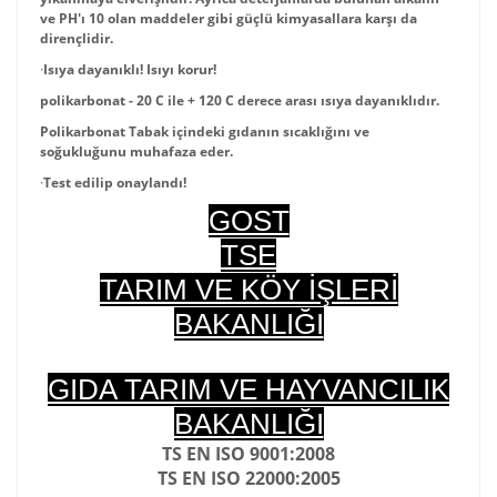
ve PH'ı 10 olan maddeler gibi güçlü kimyasallara karşı da
dirençlidir.
·
Isıya dayanıklı! Isıyı korur!
polikarbonat - 20 C ile + 120 C derece arası ısıya dayanıklıdır.
Polikarbonat Tabak içindeki gıdanın sıcaklığını ve
soğukluğunu muhafaza eder.
·
Test edilip onaylandı!
GOST
TSE
TARIM VE KÖY İŞLERİ
BAKANLIĞI
GIDA TARIM VE HAYVANCILIK
BAKANLIĞI
TS EN ISO 9001:2008
TS EN ISO 22000:2005