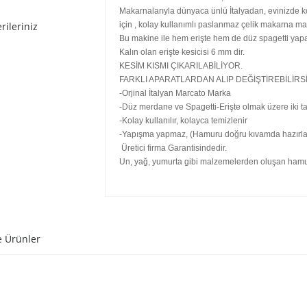
Makarnalarıyla dünyaca ünlü İtalyadan, evinizde ko
rileriniz
için , kolay kullanımlı paslanmaz çelik makarna mak
Bu makine ile hem erişte hem de düz spagetti yapabi
Kalın olan erişte kesicisi 6 mm dir.
KESİM KISMI ÇIKARILABİLİYOR.
FARKLI APARATLARDAN ALIP DEĞİŞTİREBİLİRSİ
-Orjinal İtalyan Marcato Marka
-Düz merdane ve Spagetti-Erişte olmak üzere iki tar
-Kolay kullanılır, kolayca temizlenir
-Yapışma yapmaz, (Hamuru doğru kıvamda hazırla
Üretici firma Garantisindedir.
Un, yağ, yumurta gibi malzemelerden oluşan hamuru
e Ürünler