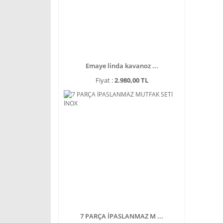
Emaye linda kavanoz ...
Fiyat :
2.980,00 TL
7 PARÇA İPASLANMAZ M ...