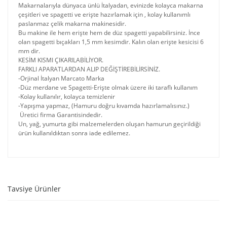
Makarnalarıyla dünyaca ünlü İtalyadan, evinizde kolayca makarna
çeşitleri ve spagetti ve erişte hazırlamak için , kolay kullanımlı
paslanmaz çelik makarna makinesidir.
Bu makine ile hem erişte hem de düz spagetti yapabilirsiniz. İnce
olan spagetti bıçakları 1,5 mm kesimdir. Kalın olan erişte kesicisi 6
mm dir.
KESİM KISMI ÇIKARILABİLİYOR.
FARKLI APARATLARDAN ALIP DEĞİŞTİREBİLİRSİNİZ.
-Orjinal İtalyan Marcato Marka
-Düz merdane ve Spagetti-Erişte olmak üzere iki taraflı kullanım
-Kolay kullanılır, kolayca temizlenir
-Yapışma yapmaz, (Hamuru doğru kıvamda hazırlamalısınız.)
Üretici firma Garantisindedir.
Un, yağ, yumurta gibi malzemelerden oluşan hamurun geçirildiği
ürün kullanıldıktan sonra iade edilemez.
Tavsiye Ürünler