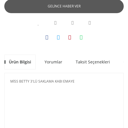
GELİNCE HABER VER
Ürün Bilgisi
Yorumlar
Taksit Seçenekleri
Ön
MİSS BETTY 3'LÜ SAKLAMA KABI EMAYE