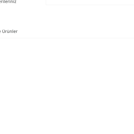
rileriniz
e Ürünler