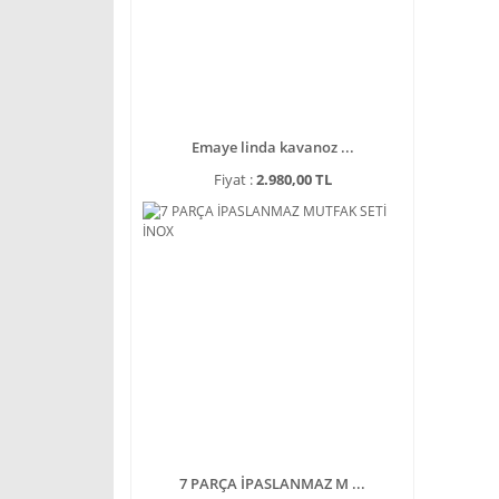
Emaye linda kavanoz ...
Fiyat :
2.980,00 TL
7 PARÇA İPASLANMAZ M ...