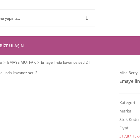
BİZE ULAŞIN
a
EMAYE MUTFAK
Emaye linda kavanoz seti 2 li
Miss Betty
Emaye lin
Kategori
Marka
Stok Kodu
Fiyat
317,87 TL de