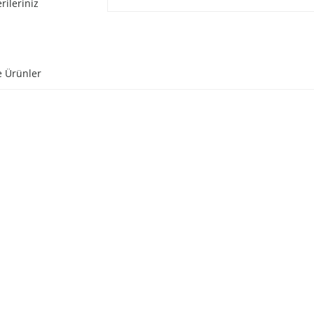
rileriniz
e Ürünler