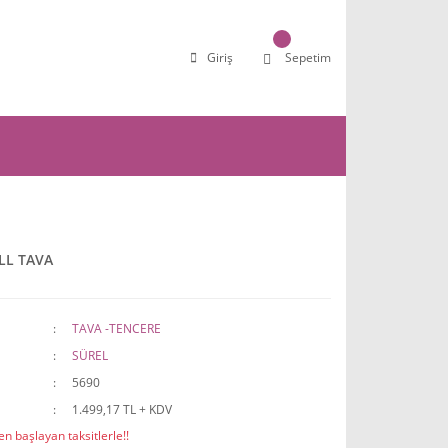
Giriş
Sepetim
LL TAVA
TAVA -TENCERE
SÜREL
5690
1.499,17 TL + KDV
n başlayan taksitlerle!!