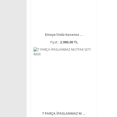
Emaye linda kavanoz ...
Fiyat :
2.980,00 TL
7 PARÇA İPASLANMAZ M ...