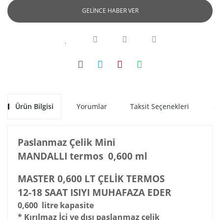
GELİNCE HABER VER
Ürün Bilgisi
Yorumlar
Taksit Seçenekleri
Ön
Paslanmaz Çelik Mini
MANDALLI termos
0,600 ml
MASTER 0,600 LT ÇELİK TERMOS
12-18 SAAT ISIYI MUHAFAZA EDER
0,600 litre kapasite
* Kırılmaz İçi ve dışı paslanmaz çelik