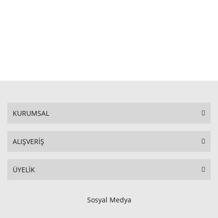
STOKTA YOK
KURUMSAL
ALIŞVERİŞ
ÜYELİK
Sosyal Medya