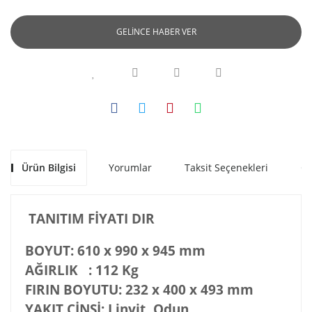
GELİNCE HABER VER
Ürün Bilgisi
Yorumlar
Taksit Seçenekleri
Ön
TANITIM FİYATI DIR
BOYUT
: 610 x 990 x 945 mm
AĞIRLIK
: 112 Kg
FIRIN BOYUTU
: 232 x 400 x 493 mm
YAKIT CİNSİ
: Linyit, Odun