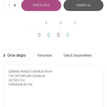
SEPETE EKLE
HEMEN AL
Ürün Bilgisi
Yorumlar
Taksit Seçenekleri
Ön
ŞÖMİNE PERDESİ SİPERLİK SİYAH
130 CM TOPLAM UZUNLUK
26 CM X 5 Lİ
YÜKSEKLİK 60 CM