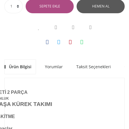
SEPETE EKLE
HEMEN AL
Ürün Bilgisi
Yorumlar
Taksit Seçenekleri
Ön
Tİ 2 PARÇA
UNLUK
AŞA KÜREK TAKIMI
ESKİTME
maçlar