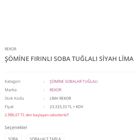
REKOR
ŞÖMİNE FIRINLI SOBA TUĞLALI SİYAH LİMA
Kategori
ŞÖMİNE SOBALAR TUĞLALI
Marka
REKOR
Stok Kodu
LİMA REKOR
Fiyat
23.333,33 TL + KDV
2.986,67 TL den başlayan taksitlerle!!
Seçenekler
SOBA
SOBA+ALT TABLA