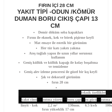
FIRIN İÇİ 28 CM
YAKIT TİPİ -ODUN /KÖMÜR
DUMAN BORU CIKIŞ ÇAPI 13
CM
Demir döküm soba kapakları
Fırını ile ekmek, kek ve börek pişirme keyfi
Mat emaye ile estetik bir görünüm
Her tür katı yakıtı yakma
Ateş tuğlalı yapısı ile uzun yıllar sorunsuz
kullanım
Geniş küllük ve küllük kapağı ile kolay boşaltma
ve temizleme
Geniş alev izleme penceresi ile güzel bir kış keyfi
Şık ve dekoratif görünüm
fırın 28 cm
teknik özellikler
yakıt cinsi
ısıtma yüzeyi
boru çapı
ısı gücü
ısıtma 
linyit - kok
2,2 m²
130mm.
6.5 kwh
100
fırın yükseklik 17 cm