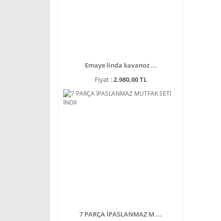
Emaye linda kavanoz ...
Fiyat :
2.980,00 TL
7 PARÇA İPASLANMAZ M ...