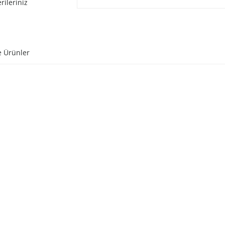
rileriniz
e Ürünler