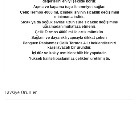
değerlerini en iyi şekilde korur.
Açma ve kapama tuşu ile emniyet sağlar.
Çelik Termos 4000 ml
, içindeki sıvının sıcaklık değişimini
minimuma indirir.
Sıcak ya da soğuk sıvıları uzun süre sıcaklık değişimine
uğramadan muhafaza etmeniz
Çelik Termos 4000 ml
ile
artık mümkün.
Sağlam ve dayanıklı yapısıyla dikkat çeken
Penguen Paslanmaz Çelik Termos 4 Lt
beklentilerinizi
karşılayacak bir üründür.
İçi düz ve kolay temizlenebilir bir yapıdadır.
Yüksek kaliteli paslanmaz çelikten üretilmiştir.
Tavsiye Ürünler