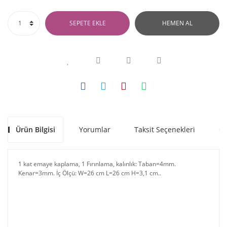
SEPETE EKLE
HEMEN AL
Ürün Bilgisi
Yorumlar
Taksit Seçenekleri
Ön
1 kat emaye kaplama, 1 Fırınlama, kalınlık: Taban=4mm.
Kenar=3mm. İç Ölçü: W=26 cm L=26 cm H=3,1 cm..